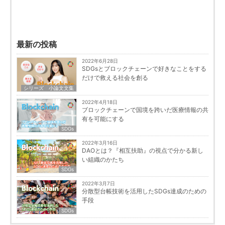
最新の投稿
2022年6月28日
SDGsとブロックチェーンで好きなことをする
だけで救える社会を創る
シリーズ 小論文文集
2022年4月18日
ブロックチェーンで国境を跨いだ医療情報の共
有を可能にする
SDGs
2022年3月16日
DAOとは？『相互扶助』の視点で分かる新し
い組織のかたち
SDGs
2022年3月7日
分散型台帳技術を活用したSDGs達成のための
手段
SDGs