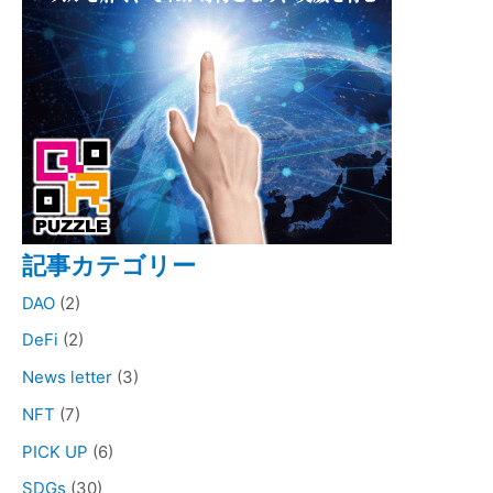
記事カテゴリー
DAO
(2)
DeFi
(2)
News letter
(3)
NFT
(7)
PICK UP
(6)
SDGs
(30)