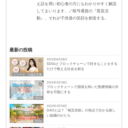
え話を用い初心者の方にもわかりやすく解説
してまいります。／暗号通貨の『普及活
動』、それが子供達の笑顔を創造する。
最新の投稿
2022年6月28日
SDGsとブロックチェーンで好きなことをする
だけで救える社会を創る
シリーズ 小論文文集
2022年4月18日
ブロックチェーンで国境を跨いだ医療情報の共
有を可能にする
SDGs
2022年3月16日
DAOとは？『相互扶助』の視点で分かる新し
い組織のかたち
SDGs