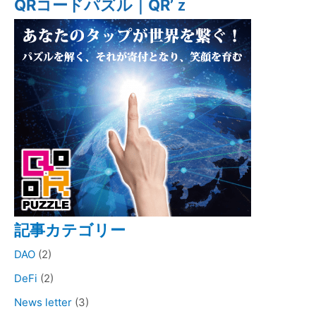
QRコードパズル｜QR’ｚ
記事カテゴリー
DAO
(2)
DeFi
(2)
News letter
(3)