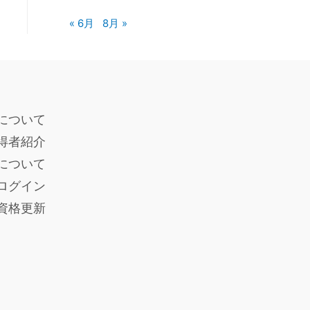
« 6月
8月 »
について
得者紹介
度について
ログイン
員資格更新