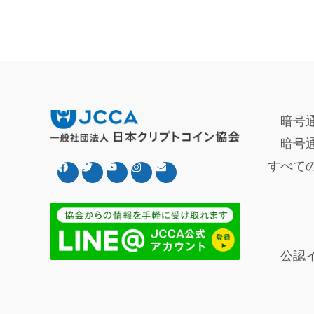
暗号
暗号
すべて
公認