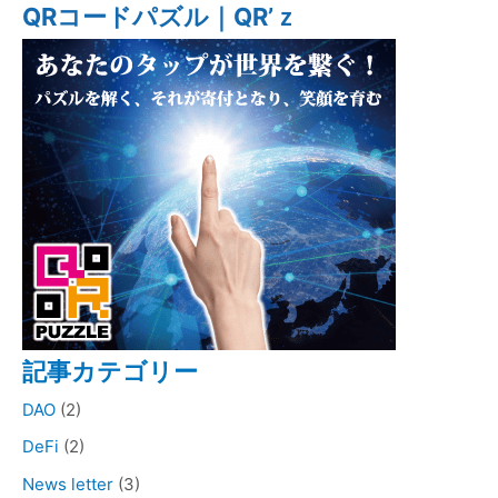
QRコードパズル｜QR’ｚ
記事カテゴリー
DAO
(2)
DeFi
(2)
News letter
(3)