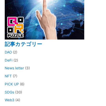
記事カテゴリー
DAO
(2)
DeFi
(2)
News letter
(3)
NFT
(7)
PICK UP
(6)
SDGs
(30)
Web3
(4)