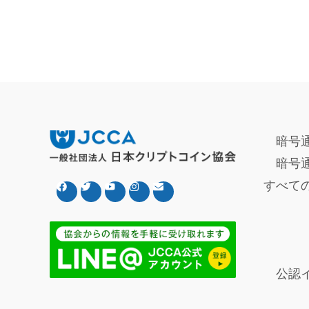
暗号
暗号
すべて
公認