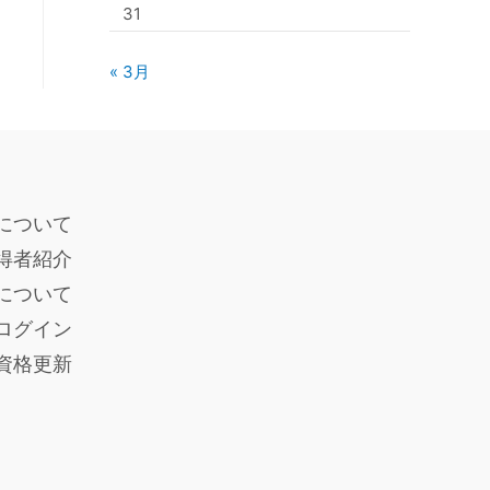
31
« 3月
について
得者紹介
度について
ログイン
員資格更新