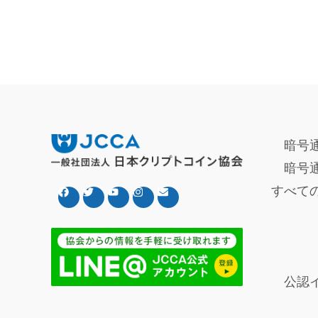
暗号
暗号
すべて
公認