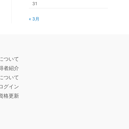
31
« 3月
について
得者紹介
度について
ログイン
員資格更新