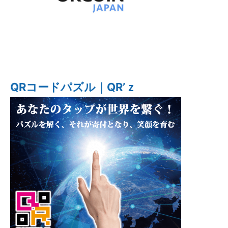
QRコードパズル｜QR’ｚ