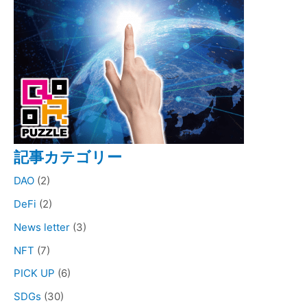
記事カテゴリー
DAO
(2)
DeFi
(2)
News letter
(3)
NFT
(7)
PICK UP
(6)
SDGs
(30)