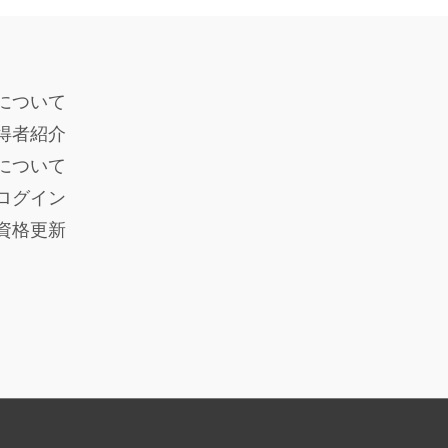
について
得者紹介
度について
ログイン
員資格更新