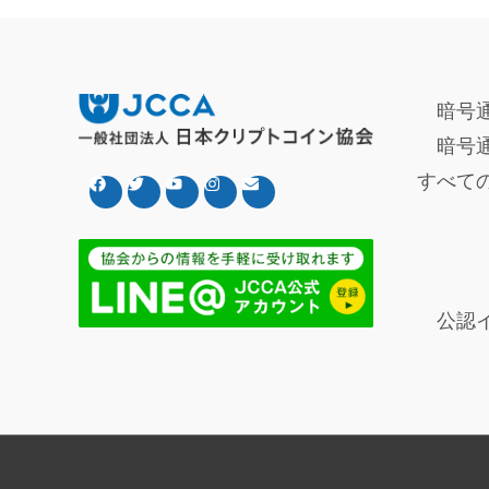
暗号
暗号
すべて
公認