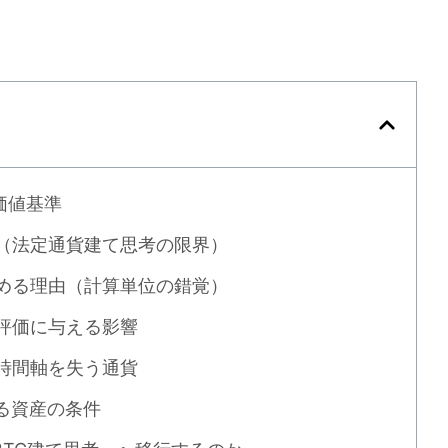
価値基準
（法定通貨建て思考の限界）
める理由（計算単位の錯覚）
評価に与える影響
時間軸を失う通貨
る資産の条件