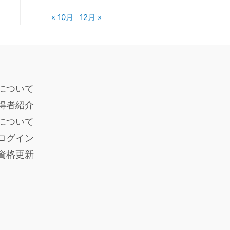
« 10月
12月 »
について
得者紹介
度について
ログイン
員資格更新