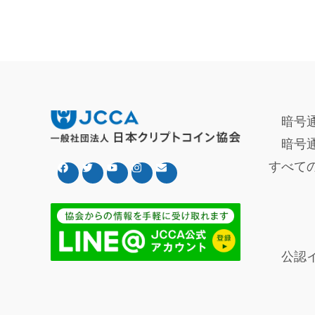
暗号
暗号
すべて
公認