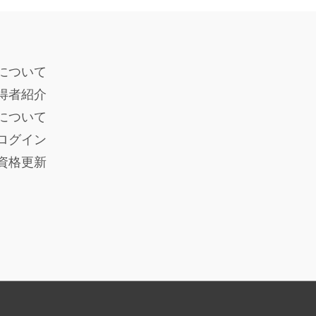
について
得者紹介
度について
ログイン
員資格更新