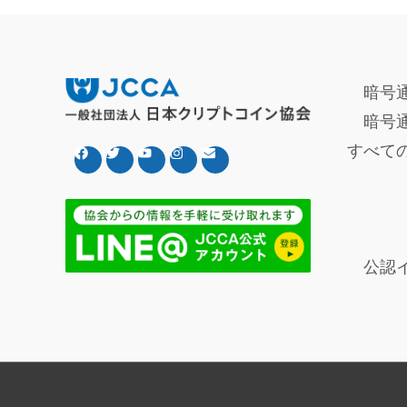
暗号
暗号
すべて
公認