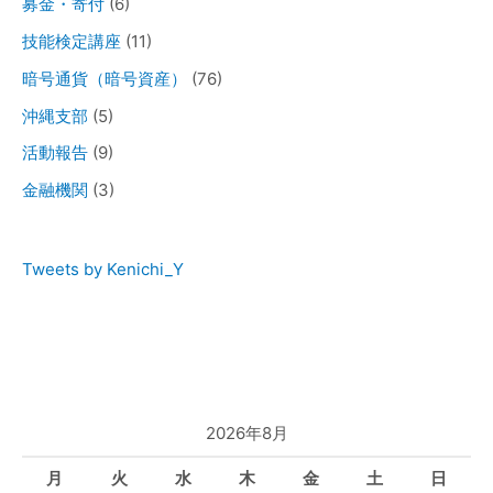
募金・寄付
(6)
技能検定講座
(11)
暗号通貨（暗号資産）
(76)
沖縄支部
(5)
活動報告
(9)
金融機関
(3)
Tweets by Kenichi_Y
2026年8月
月
火
水
木
金
土
日