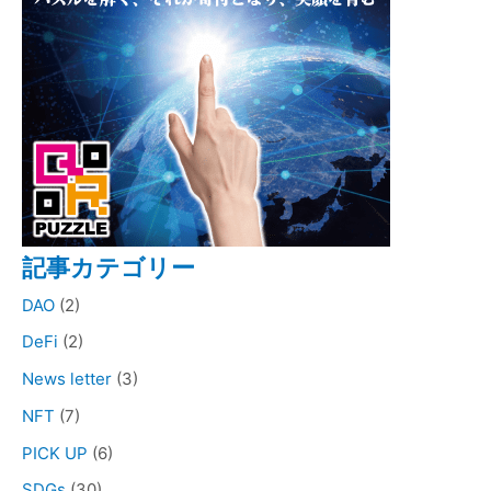
記事カテゴリー
DAO
(2)
DeFi
(2)
News letter
(3)
NFT
(7)
PICK UP
(6)
SDGs
(30)