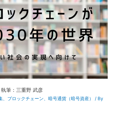
執筆：三重野 武彦
集
、
ブロックチェーン
、
暗号通貨（暗号資産）
/ By