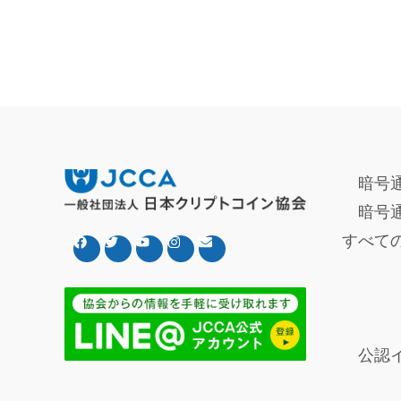
暗号
暗号
すべて
公認