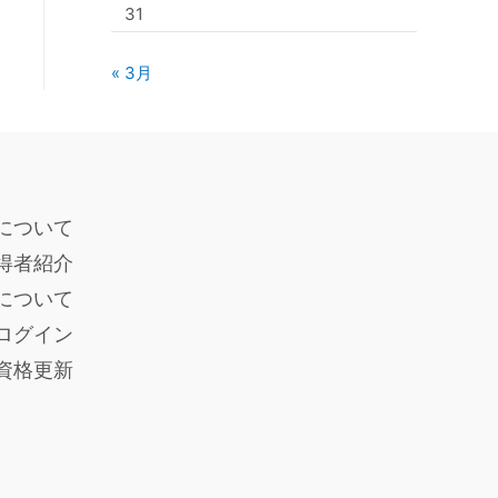
31
« 3月
について
得者紹介
度について
ログイン
員資格更新