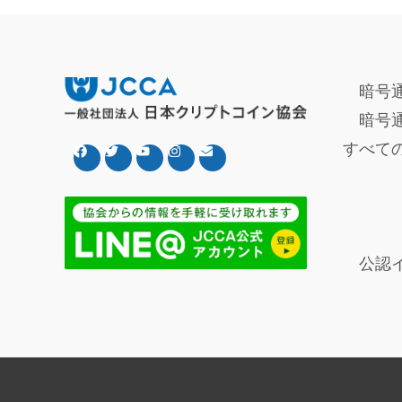
暗号
暗号
すべて
公認