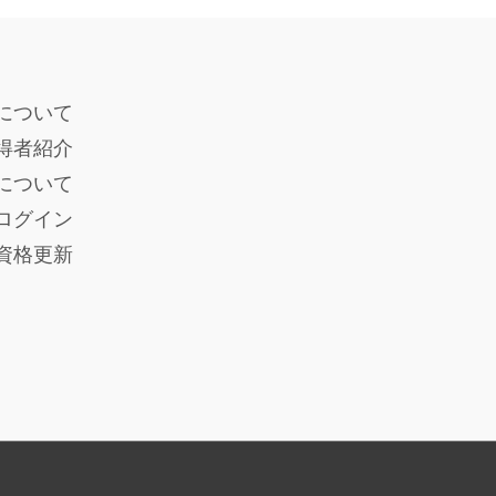
について
得者紹介
度について
ログイン
員資格更新