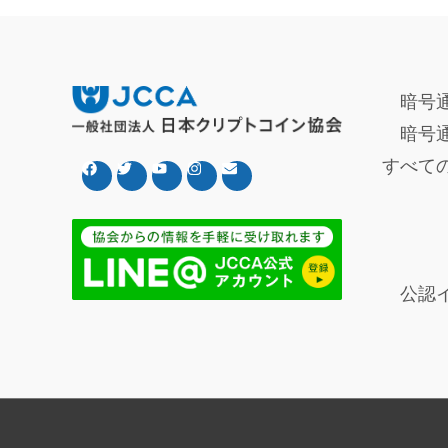
暗号
暗号
すべて
公認