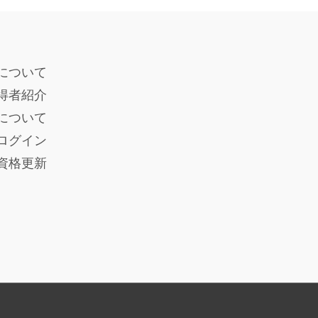
について
得者紹介
度について
ログイン
員資格更新