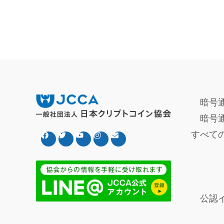
暗号
暗号
すべて
公認