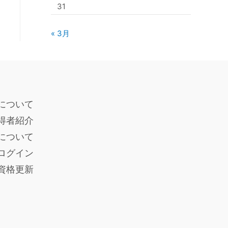
31
« 3月
について
得者紹介
度について
ログイン
員資格更新