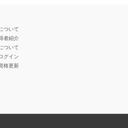
について
得者紹介
度について
ログイン
員資格更新