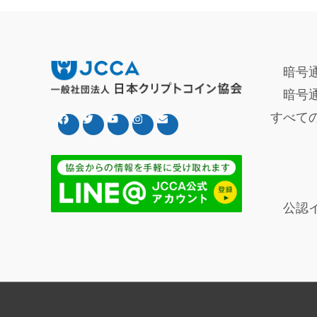
暗号
暗号
すべて
公認